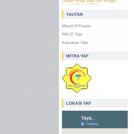
tanggal 26 Juni 2016 --------
Bingkisan Idul Fitri 1437 H 2016
TAUTAN
Masjid Al-Furqon
RW 07 Slipi
Kelurahan Slipi
MITRA YAF
LOKASI YAF