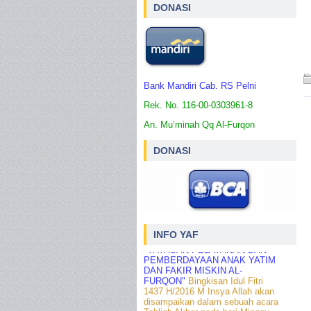
DONASI
Bank Mandiri
Cab. RS Pelni
Rek. No. 116-00-0303961-8
An. Mu’minah Qq Al-Furqon
DONASI
INFO YAF
"YAYASAN PELAYANAN DAN
PEMBERDAYAAN ANAK YATIM
DAN FAKIR MISKIN AL-
FURQON"
Bingkisan Idul Fitri
1437 H/2016 M Insya Allah akan
disampaikan dalam sebuah acara
Tabliqh Akbar pada hari Minggu