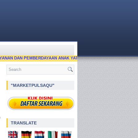
N DAN PEMBERDAYAAN ANAK YATIM DAN FAKIR MISKIN AL-FURQON
"MARKETPULSAQU"
0
TRANSLATE