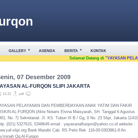
Furqon
AYAAN ANAK YATIM DAN
: JI. KS. Tubun III B Gg, 0
»
»
GALLERY
AGENDA
BERITA
KONTAK
1) 53675964, 5332657 Website :
Selamat Datang di
"YAYASAN PELAYANA
yahoo.co.id
enin, 07 Desember 2009
AYASAN AL-FURQON SLIPI JAKARTA
12.21
yaf
AYASAN PELAYANAN DAN PEMBERDAYAAN ANAK YATIM DAN FAKIR
ISKIN AL-FURQON (Akte Notaris Elvina Maisyarah, SH. Tanggal 6 Agustus
001, No. 7) Sekretariat: JI. KS. Tubun III B / Gg, 0 No. 23 Slipi, Jakarta 1141
elp. (021) 5327615, 5348649 email : yayasanalfurqon@yahoo.co.id website :
ww.yaf-slipi.org Bank Mandiri Cab. RS Pelni Rek. 116-00-0303961-8 An.
u’minah Qq Al-Furqon